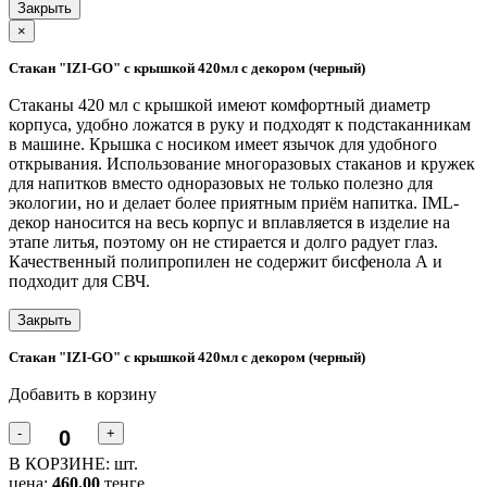
Закрыть
×
Стакан "IZI-GO" с крышкой 420мл с декором (черный)
Стаканы 420 мл с крышкой имеют комфортный диаметр
корпуса, удобно ложатся в руку и подходят к подстаканникам
в машине. Крышка с носиком имеет язычок для удобного
открывания. Использование многоразовых стаканов и кружек
для напитков вместо одноразовых не только полезно для
экологии, но и делает более приятным приём напитка. IML-
декор наносится на весь корпус и вплавляется в изделие на
этапе литья, поэтому он не стирается и долго радует глаз.
Качественный полипропилен не содержит бисфенола А и
подходит для СВЧ.
Закрыть
Стакан "IZI-GO" с крышкой 420мл с декором (черный)
Добавить в корзину
-
+
В КОРЗИНЕ:
шт.
цена:
460.00
тенге.