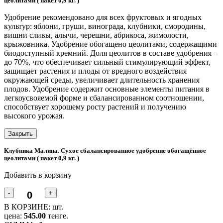
цеолитами ( пакет 0,9 кг. )
Удобрение рекомендовано для всех фруктовых и ягодных
культур: яблони, груши, винограда, клубники, смородины,
вишни сливы, алычи, черешни, абрикоса, жимолости,
крыжовника. Удобрение обогащено цеолитами, содержащими
биодоступный кремний. Доля цеолитов в составе удобрения –
до 70%, что обеспечивает сильный стимулирующий эффект,
защищает растения и плоды от вредного воздействия
окружающей среды, увеличивает длительность хранения
плодов. Удобрение содержит основные элементы питания в
легкоусвояемой форме и сбалансированном соотношении,
способствует хорошему росту растений и получению
высокого урожая.
Закрыть
Клубника Малина. Сухое сбалансированное удобрение обогащённое
цеолитами ( пакет 0,9 кг. )
Добавить в корзину
-
+
В КОРЗИНЕ:
шт.
цена:
545.00
тенге.