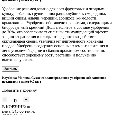
цеолитами ( пакет 0,9 кг. )
Удобрение рекомендовано для всех фруктовых и ягодных
культур: яблони, груши, винограда, клубники, смородины,
вишни сливы, алычи, черешни, абрикоса, жимолости,
крыжовника. Удобрение обогащено цеолитами, содержащими
биодоступный кремний. Доля цеолитов в составе удобрения –
до 70%, что обеспечивает сильный стимулирующий эффект,
защищает растения и плоды от вредного воздействия
окружающей среды, увеличивает длительность хранения
плодов. Удобрение содержит основные элементы питания в
легкоусвояемой форме и сбалансированном соотношении,
способствует хорошему росту растений и получению
высокого урожая.
Закрыть
Клубника Малина. Сухое сбалансированное удобрение обогащённое
цеолитами ( пакет 0,9 кг. )
Добавить в корзину
-
+
В КОРЗИНЕ:
шт.
цена:
545.00
тенге.