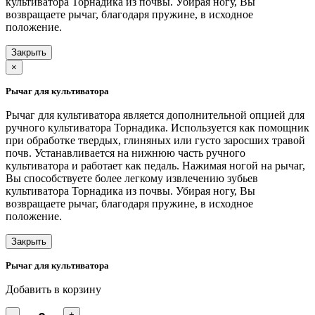
культиватора Торнадика из почвы. Убирая ногу, Вы
возвращаете рычаг, благодаря пружине, в исходное
положение.
Закрыть
×
Рычаг для культиватора
Рычаг для культиватора является дополнительной опцией для
ручного культиватора Торнадика. Используется как помощник
при обработке твердых, глиняных или густо заросших травой
почв. Устанавливается на нижнюю часть ручного
культиватора и работает как педаль. Нажимая ногой на рычаг,
Вы способствуете более легкому извлечению зубьев
культиватора Торнадика из почвы. Убирая ногу, Вы
возвращаете рычаг, благодаря пружине, в исходное
положение.
Закрыть
Рычаг для культиватора
Добавить в корзину
-
+